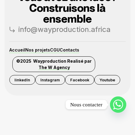
Construisons là
ensemble
info@wayproduction.africa
Accueil
Nos projets
CGU
Contacts
©2025 Wayproduction Realisé par
The W Agency
linkedIn
Instagram
Facebook
Youtube
Nous contacter